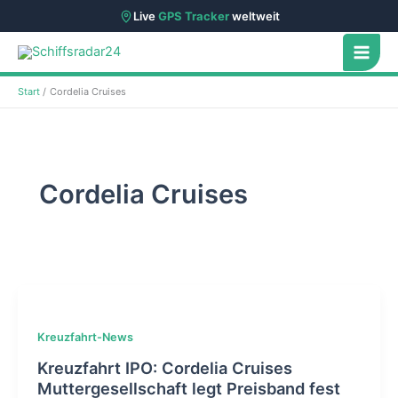
Live
GPS Tracker
weltweit
Zum
Inhalt
springen
Start
Cordelia Cruises
Cordelia Cruises
Kreuzfahrt-News
Kreuzfahrt IPO: Cordelia Cruises
Muttergesellschaft legt Preisband fest