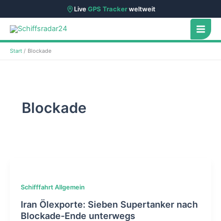
Live
GPS Tracker
weltweit
Zum
Inhalt
springen
Start
Blockade
Blockade
Schifffahrt Allgemein
Iran Ölexporte: Sieben Supertanker nach
Blockade-Ende unterwegs