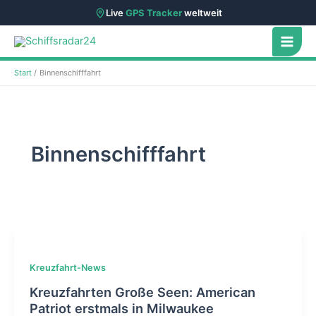
Live
GPS Tracker
weltweit
Zum
Inhalt
springen
Start
Binnenschifffahrt
Binnenschifffahrt
Kreuzfahrt-News
Kreuzfahrten Große Seen: American
Patriot erstmals in Milwaukee