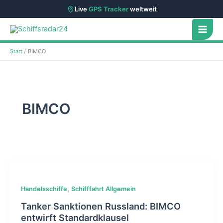
Live
GPS Tracker
weltweit
Zum
Inhalt
springen
Start
BIMCO
BIMCO
,
Handelsschiffe
Schifffahrt Allgemein
Tanker Sanktionen Russland: BIMCO
entwirft Standardklausel