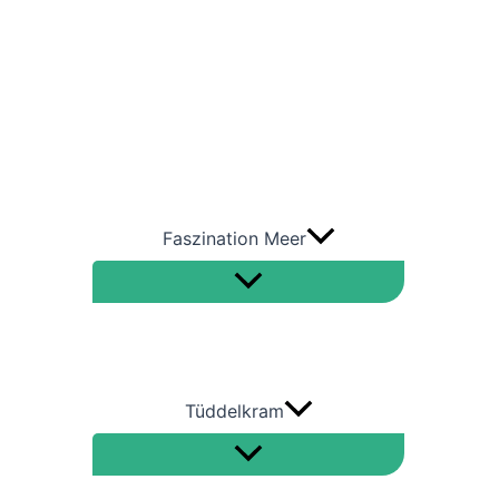
Bulkcarrier
Containerschiffe
RoRo
Tanker – Öltanker –
Gastanker
Faszination Meer
Tüddelkram