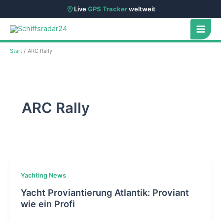
Live
GPS Tracker
weltweit
Zum
Inhalt
springen
Start
ARC Rally
ARC Rally
Yachting News
Yacht Proviantierung Atlantik: Proviant
wie ein Profi