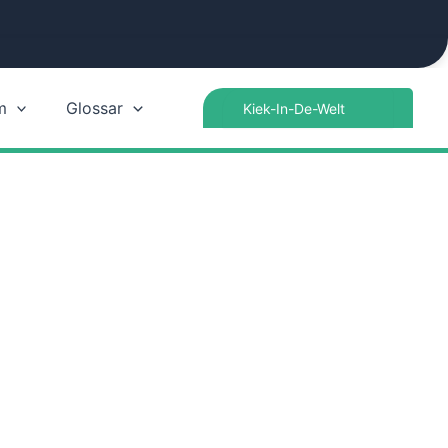
Search
m
Glossar
for: