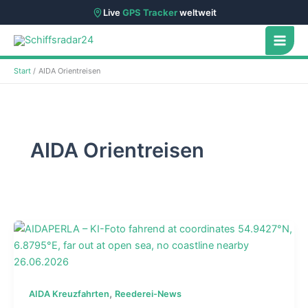
Live
GPS Tracker
weltweit
Zum
Inhalt
springen
Start
AIDA Orientreisen
AIDA Orientreisen
,
AIDA Kreuzfahrten
Reederei-News