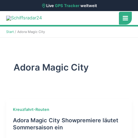
Live
GPS Tracker
weltweit
Zum
Inhalt
springen
Start
Adora Magic City
Adora Magic City
Kreuzfahrt-Routen
Adora Magic City Showpremiere läutet
Sommersaison ein