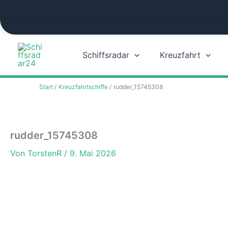
Zum
Inhalt
springen
Schiffsradar
Kreuzfahrt
Start
Kreuzfahrtschiffe
rudder_15745308
rudder_15745308
Von
TorstenR
/
9. Mai 2026