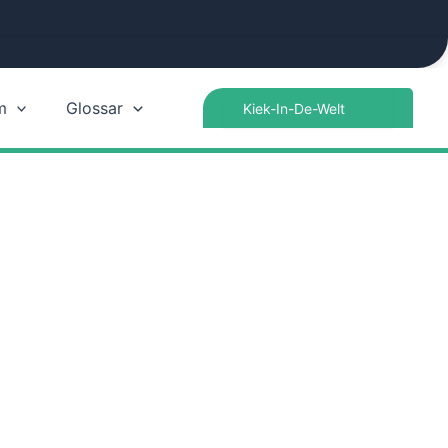
Search
m
Glossar
for: