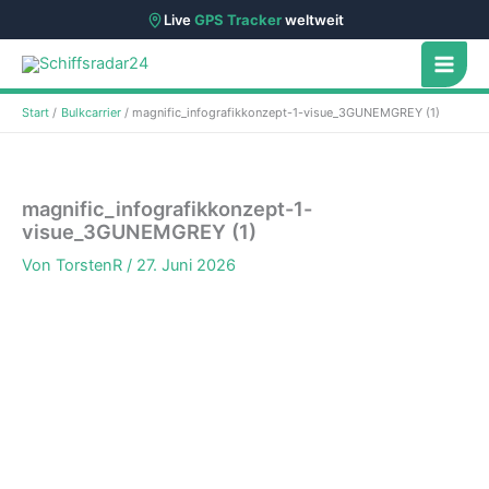
Live
GPS Tracker
weltweit
Zum
Inhalt
springen
Start
Bulkcarrier
magnific_infografikkonzept-1-visue_3GUNEMGREY (1)
magnific_infografikkonzept-1-
visue_3GUNEMGREY (1)
Von
TorstenR
/
27. Juni 2026