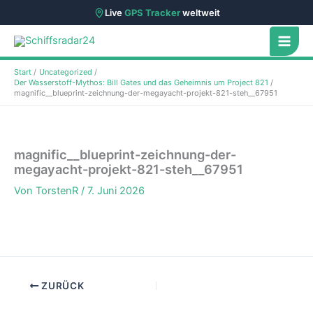
Live
GPS Tracker
weltweit
Zum
Inhalt
springen
Start
Uncategorized
Der Wasserstoff-Mythos: Bill Gates und das Geheimnis um Project 821
magnific__blueprint-zeichnung-der-megayacht-projekt-821-steh__67951
magnific__blueprint-zeichnung-der-
megayacht-projekt-821-steh__67951
Von
TorstenR
/
7. Juni 2026
ZURÜCK