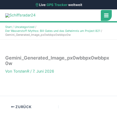
Live
GPS Tracker
weltweit
Zum
Inhalt
springen
Start
Uncategorized
Der Wasserstoff-Mythos: Bill Gates und das Geheimnis um Project 821
Gemini_Generated_Image_px0wbbpx0wbbpx0w
Gemini_Generated_Image_px0wbbpx0wbbpx
0w
Von
TorstenR
/
7. Juni 2026
ZURÜCK