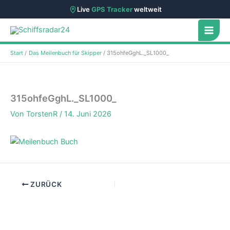
Live
GPS Tracker
weltweit
Zum
Inhalt
springen
Start
Das Meilenbuch für Skipper
315ohfeGghL._SL1000_
315ohfeGghL._SL1000_
Von
TorstenR
/
14. Juni 2026
ZURÜCK