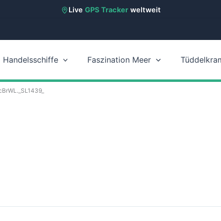
Live
GPS Tracker
weltweit
Handelsschiffe
Faszination Meer
Tüddelkra
cBrWL._SL1439_