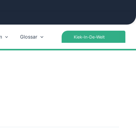
Search
m
Glossar
for: