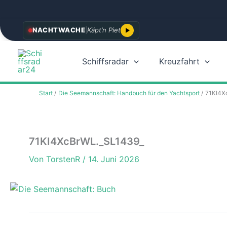
Zum
NACHTWACHE
|
Käpt’n Piet
Inhalt
springen
Schiffsradar
Kreuzfahrt
Start
Die Seemannschaft: Handbuch für den Yachtsport
71KI4X
71KI4XcBrWL._SL1439_
Von
TorstenR
/
14. Juni 2026