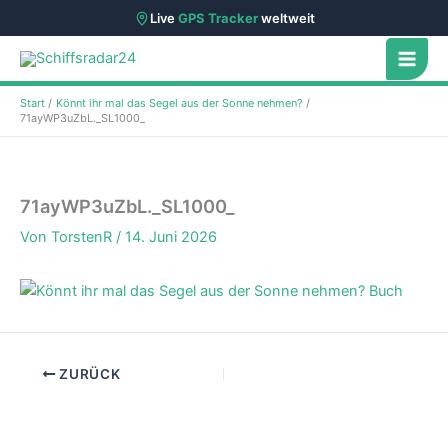
Live
GPS Tracker
weltweit
Zum
Inhalt
springen
Start
Könnt ihr mal das Segel aus der Sonne nehmen?
71ayWP3uZbL._SL1000_
71ayWP3uZbL._SL1000_
Von
TorstenR
/
14. Juni 2026
ZURÜCK