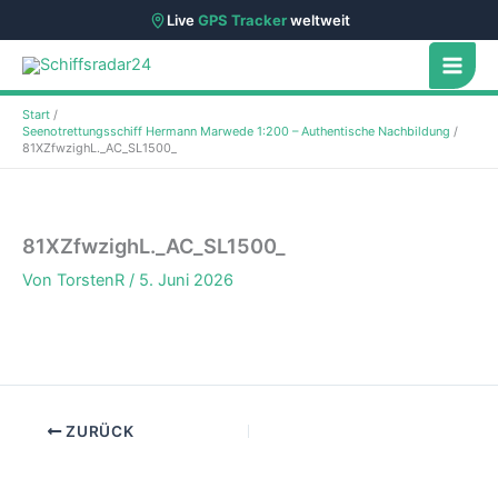
Live
GPS Tracker
weltweit
Zum
Inhalt
springen
Start
Seenotrettungsschiff Hermann Marwede 1:200 – Authentische Nachbildung
81XZfwzighL._AC_SL1500_
81XZfwzighL._AC_SL1500_
Von
TorstenR
/
5. Juni 2026
ZURÜCK