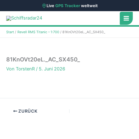
Live
GPS Tracker
weltweit
Zum
Inhalt
springen
Start
Revell RMS Titanic – 1:700
81KnOVt20eL._AC_SX450_
81KnOVt20eL._AC_SX450_
Von
TorstenR
/
5. Juni 2026
ZURÜCK