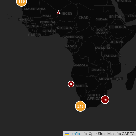
165
8
76
243
Leaflet
|
(c) OpenStreetMap, (c) CARTO