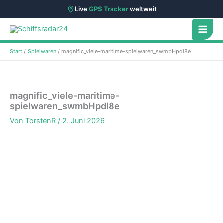
Live
GPS Tracker
weltweit
Zum
Inhalt
springen
Start
Spielwaren
magnific_viele-maritime-spielwaren_swmbHpdl8e
magnific_viele-maritime-
spielwaren_swmbHpdl8e
Von
TorstenR
/
2. Juni 2026